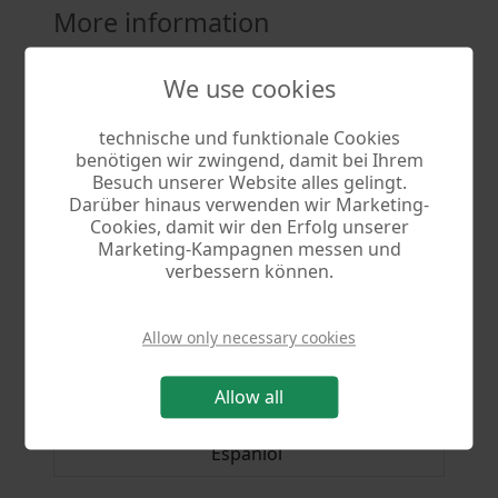
More information
We use cookies
Program
MyMoney 3
Version
3.57
technische und funktionale Cookies
benötigen wir zwingend, damit bei Ihrem
Besuch unserer Website alles gelingt.
File
mymoney3.exe
Darüber hinaus verwenden wir Marketing-
Cookies, damit wir den Erfolg unserer
Size
20.4 MB
Marketing-Kampagnen messen und
verbessern können.
Betriebssystem
Windows 7, Windows 8,
Windows 10, Windows 11
Allow only necessary cookies
Languages
Deutsch
Nederlands
Allow all
English
Francais
Espaniol