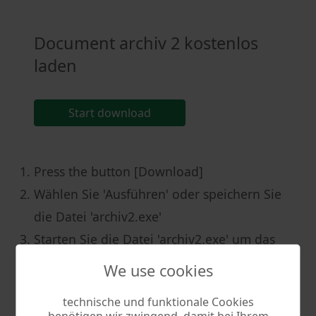
Document archiv 2 kostenlos
laden
Start download
Press the button [Download]
Wählen Sie 'Ausführen' oder speichern Sie
die Datei 'archiv2.exe'
Starten Sie die Datei 'archiv2.exe' um das
Programm zu installieren
We use cookies
Nutzungsbedingungen & Deinstallation
technische und funktionale Cookies