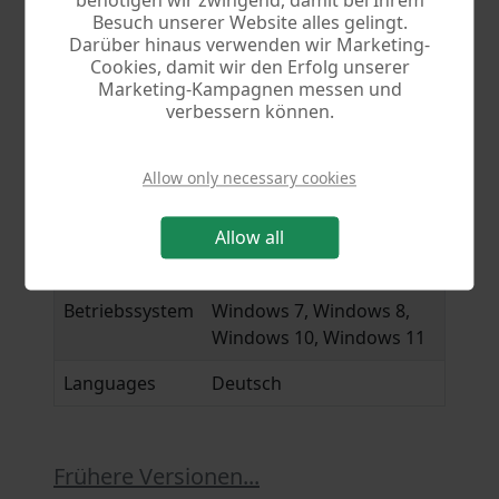
benötigen wir zwingend, damit bei Ihrem
Besuch unserer Website alles gelingt.
Darüber hinaus verwenden wir Marketing-
More information
Cookies, damit wir den Erfolg unserer
Marketing-Kampagnen messen und
verbessern können.
Program
Document archiv 2
Version
2.02
Allow only necessary cookies
File
archiv2.exe
Allow all
Size
19.9 MB
Betriebssystem
Windows 7, Windows 8,
Windows 10, Windows 11
Languages
Deutsch
Frühere Versionen...