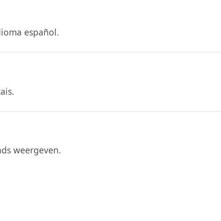
dioma español.
ais.
nds weergeven.